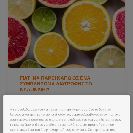
ΓΙΑΤΙ ΝΑ ΠΑΡΕΙ ΚΑΠΟΙΟΣ ΕΝΑ
ΣΥΜΠΛΗΡΩΜΑ ΔΙΑΤΡΟΦΗΣ ΤΟ
ΚΑΛΟΚΑΙΡΙ?
Σύνδεση
ΔΙΑΒΑΣΕ ΤΟ ΑΡΘΡΟ
Η ιστοσελίδα μας, για να κάνει την περιήγησή σας όσο το δυνατόν
Αρχική
λειτουργικότερη, χρησιμοποιεί cookies, συμπεριλαμβανομένων και των
στοχευμένων cookies, τα οποία είναι σχεδιασμένα για να εξατομικεύουν
το περιεχόμενο, ώστε να εξυπηρετεί καλύτερα τις προτιμήσεις που
έχετε εκφράσει κατά την πλοήγησή σας στον ιστό. Σε περίπτωση που
Ανάγκες