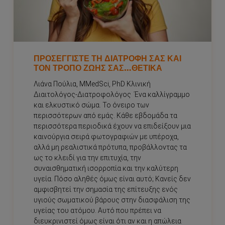
ΠΡΟΣΕΓΓΊΣΤΕ ΤΗ ΔΙΑΤΡΟΦΉ ΣΑΣ ΚΑΙ
ΤΟΝ ΤΡΌΠΟ ΖΩΉΣ ΣΑΣ…ΘΕΤΙΚΆ
Λιάνα Πούλια, MMedSci, PhD Κλινική
Διαιτολόγος-Διατροφολόγος Ένα καλλίγραμμο
και ελκυστικό σώμα. Το όνειρο των
περισσότερων από εμάς. Κάθε εβδομάδα τα
περισσότερα περιοδικά έχουν να επιδείξουν μια
καινούργια σειρά φωτογραφιών με υπέροχα,
αλλά μη ρεαλιστικά πρότυπα, προβάλλοντας τα
ως το κλειδί για την επιτυχία, την
συναισθηματική ισορροπία και την καλύτερη
υγεία. Πόσο αληθές όμως είναι αυτό; Κανείς δεν
αμφισβητεί την σημασία της επίτευξης ενός
υγιούς σωματικού βάρους στην διασφάλιση της
υγείας του ατόμου. Αυτό που πρέπει να
διευκρινιστεί όμως είναι ότι αν και η απώλεια