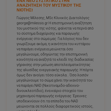
ΈΝΑ ΝΈΟ ΣΥΣΤΑΤΙΚΌ ΣΤΗΝ
ΑΝΑΖΉΤΗΣΗ ΤΟΥ ΜΥΣΤΙΚΟΎ ΤΗΣ
ΝΙΌΤΗΣ!
Γιώργος Μίλεσης, MSc Κλινικός Διαιτολόγος
george@milessis.gr Η επιστημονική αναζήτηση
του μυστικού της νιότης, φαίνεται να περνά από
το σύστημα διαχείρισης και παραγωγής
ενέργειας στο σώμα μας. Για λόγους που δεν
γνωρίζουμε ακόμα, η ικανότητα του κυττάρου
να παράγει ενέργεια μειώνεται όσο
μεγαλώνουμε, οδηγώντας την επιστημονική
κοινότητα να αναζητά το κλειδί της διαδικασίας
γήρανσης στην μείωση αποτελεσματικότητας
της αλυσίδας ενεργειακής παραγωγής. Η πόρτα
όμως δεν ανοίγει τόσο εύκολα… Όσο λοιπόν
μεγαλώνουμε το σώμα χάνει την ικανότητά του
να παράγει NAD (Νικοτιναμιδο-αδενινο-
δινουκλεοτίδιο), ένα καίριο στοιχείο του
μηχανισμού παραγωγής ενέργειας. Έρευνες
υποδεικνύουν ότι τα επίπεδα του NAD
μειώνονται σε πολλούς διαφορετικούς ιστούς,