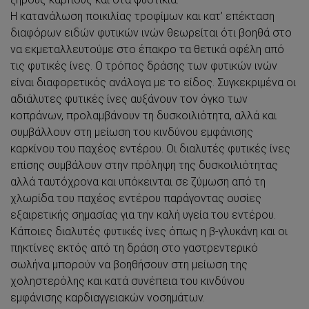
Η κατανάλωση ποικιλίας τροφίμων και κατ’ επέκταση
διαφόρων ειδών φυτικών ινών θεωρείται ότι βοηθά στo
να εκμεταλλευτούμε στο έπακρο τα θετικά οφέλη από
τις φυτικές ίνες. Ο τρόπος δράσης των φυτικών ινών
είναι διαφορετικός ανάλογα με το είδος. Συγκεκριμένα οι
αδιάλυτες φυτικές ίνες αυξάνουν τον όγκο των
κοπράνων, προλαμβάνουν τη δυσκοιλιότητα, αλλά και
συμβάλλουν στη μείωση του κινδύνου εμφάνισης
καρκίνου του παχέος εντέρου. Οι διαλυτές φυτικές ίνες
επίσης συμβάλουν στην πρόληψη της δυσκοιλιότητας
αλλά ταυτόχρονα και υπόκεινται σε ζύμωση από τη
χλωρίδα του παχέος εντέρου παράγοντας ουσίες
εξαιρετικής σημασίας για την καλή υγεία του εντέρου.
Κάποιες διαλυτές φυτικές ίνες όπως η β-γλυκάνη και οι
πηκτίνες εκτός από τη δράση στο γαστρεντερικό
σωλήνα μπορούν να βοηθήσουν στη μείωση της
χοληστερόλης και κατά συνέπεια του κινδύνου
εμφάνισης καρδιαγγειακών νοσημάτων.