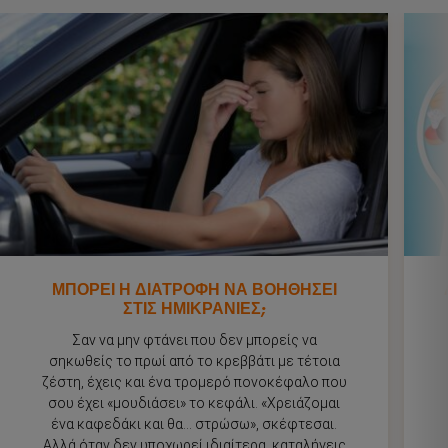
Συμπληρώματα
Προϊόντα
Περιοδικό
ΜΠΟΡΕΙ Η ΔΙΑΤΡΟΦΗ ΝΑ ΒΟΗΘΗΣΕΙ
ΣΤΙΣ ΗΜΙΚΡΑΝΙΕΣ;
ΒΡΕΙΤΕ ΤΟ ΚΑΤΑΛΛΗΛΟ ΠΡΟΪΟΝ ΓΙΑ ΕΣΑΣ
Σαν να μην φτάνει που δεν μπορείς να
σηκωθείς το πρωί από το κρεββάτι με τέτοια
ζέστη, έχεις και ένα τρομερό πονοκέφαλο που
σου έχει «μουδιάσει» το κεφάλι. «Χρειάζομαι
ένα καφεδάκι και θα… στρώσω», σκέφτεσαι.
Αλλά όταν δεν υποχωρεί ιδιαίτερα, καταλήγεις