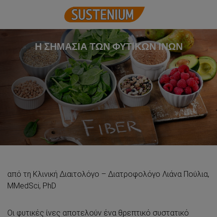
Η ΣΗΜΑΣΙΑ ΤΩΝ ΦΥΤΙΚΩΝ ΙΝΩΝ
από τη Κλινική Διαιτολόγο – Διατροφολόγο Λιάνα Πούλια,
MMedSci, PhD
Οι φυτικές ίνες αποτελούν ένα θρεπτικό συστατικό