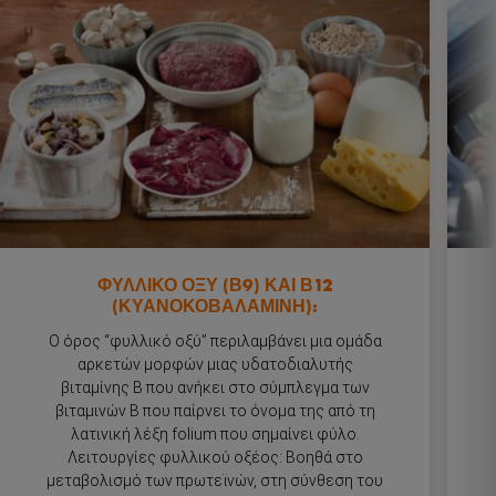
Συμπληρώματα
Προϊόντα
Περιοδικό
ΦΥΛΛΙΚΟ ΟΞΥ (Β9) ΚΑΙ Β12
(ΚΥΑΝΟΚΟΒΑΛΑΜΙΝΗ):
Ο όρος “φυλλικό οξύ” περιλαμβάνει μια ομάδα
ΒΡΕΙΤΕ ΤΟ ΚΑΤΑΛΛΗΛΟ ΠΡΟΪΟΝ ΓΙΑ ΕΣΑΣ
αρκετών μορφών μιας υδατοδιαλυτής
βιταμίνης Β που ανήκει στο σύμπλεγμα των
βιταμινών Β που παίρνει το όνομα της από τη
λατινική λέξη folium που σημαίνει φύλο.
Λειτουργίες φυλλικού οξέος: Βοηθά στο
μεταβολισμό των πρωτεϊνών, στη σύνθεση του