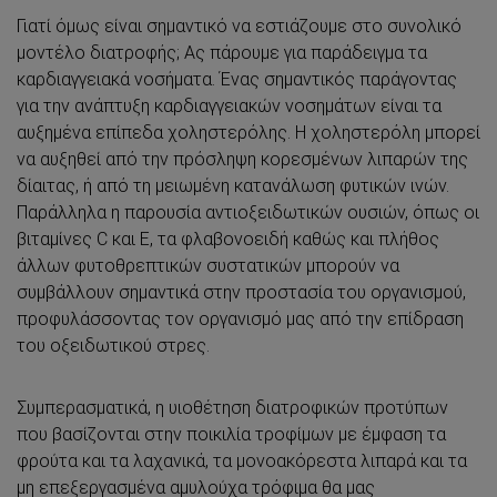
Γιατί όμως είναι σημαντικό να εστιάζουμε στο συνολικό
μοντέλο διατροφής; Ας πάρουμε για παράδειγμα τα
καρδιαγγειακά νοσήματα. Ένας σημαντικός παράγοντας
για την ανάπτυξη καρδιαγγειακών νοσημάτων είναι τα
αυξημένα επίπεδα χοληστερόλης. Η χοληστερόλη μπορεί
να αυξηθεί από την πρόσληψη κορεσμένων λιπαρών της
δίαιτας, ή από τη μειωμένη κατανάλωση φυτικών ινών.
Παράλληλα η παρουσία αντιοξειδωτικών ουσιών, όπως οι
βιταμίνες C και Ε, τα φλαβονοειδή καθώς και πλήθος
άλλων φυτοθρεπτικών συστατικών μπορούν να
συμβάλλουν σημαντικά στην προστασία του οργανισμού,
προφυλάσσοντας τον οργανισμό μας από την επίδραση
του οξειδωτικού στρες.
Συμπερασματικά, η υιοθέτηση διατροφικών προτύπων
που βασίζονται στην ποικιλία τροφίμων με έμφαση τα
φρούτα και τα λαχανικά, τα μονοακόρεστα λιπαρά και τα
μη επεξεργασμένα αμυλούχα τρόφιμα θα μας