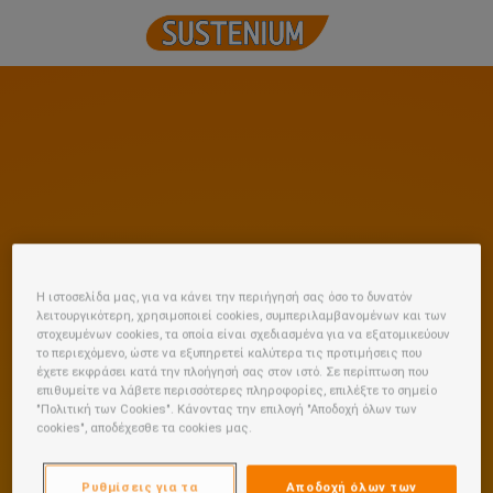
Η ιστοσελίδα μας, για να κάνει την περιήγησή σας όσο το δυνατόν
λειτουργικότερη, χρησιμοποιεί cookies, συμπεριλαμβανομένων και των
στοχευμένων cookies, τα οποία είναι σχεδιασμένα για να εξατομικεύουν
το περιεχόμενο, ώστε να εξυπηρετεί καλύτερα τις προτιμήσεις που
έχετε εκφράσει κατά την πλοήγησή σας στον ιστό. Σε περίπτωση που
επιθυμείτε να λάβετε περισσότερες πληροφορίες, επιλέξτε το σημείο
"Πολιτική των Cookies". Κάνοντας την επιλογή "Αποδοχή όλων των
cookies", αποδέχεσθε τα cookies μας.
Ρυθμίσεις για τα
Αποδοχή όλων των