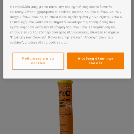
Η ιστοσελίδα μας, για να κάνει την περιήγησή σας όσο το δυνατόν
Μάθετε τώρα πώς το Sustenium my vita C makes my day μπορεί
λειτουργικότερη, χρησιμοποιεί cookies, συμπεριλαμβανομένων και των
να βοηθήσει στη συντήρηση της φυσιολογικής λειοτυργίας του
στοχευμένων cookies, τα οποία είναι σχεδιασμένα για να εξατομικεύουν
ανοσοποιητικού σας συστήματος αλλά και να υποστηρίξει
το περιεχόμενο, ώστε να εξυπηρετεί καλύτερα τις προτιμήσεις που
πολλές λειτουργίες του οργανισμού σας
έχετε εκφράσει κατά την πλοήγησή σας στον ιστό. Σε περίπτωση που
επιθυμείτε να λάβετε περισσότερες πληροφορίες, επιλέξτε το σημείο
"Πολιτική των Cookies". Κάνοντας την επιλογή "Αποδοχή όλων των
cookies", αποδέχεσθε τα cookies μας.
ΜΕ ΒΙΤΑΜΙΝΗ C 1000MG
Ρυθμίσεις για τα
Αποδοχή όλων των
που συμβάλλει στη φυσιολογική λειτουργία του
cookies
cookies
ανοσοποιητικού συστήματος