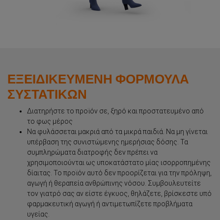
Συμπληρώματα
Προϊόντα
ΕΞΕΙΔΙΚΕΥΜΕΝΗ ΦΟΡΜΟΥΛΑ
ΣΥΣΤΑΤΙΚΩΝ
Περιοδικό
Διατηρήστε το προϊόν σε, ξηρό και προστατευμένο από
το φως μέρος
Να φυλάσσεται μακριά από τα μικρά παιδιά. Να μη γίνεται
υπέρβαση της συνιστώμενης ημερήσιας δόσης. Τα
ΒΡΕΙΤΕ ΤΟ ΚΑΤΑΛΛΗΛΟ ΠΡΟΪΟΝ ΓΙΑ ΕΣΑΣ
συμπληρώματα διατροφής δεν πρέπει να
χρησιμοποιούνται ως υποκατάστατο μίας ισορροπημένης
δίαιτας. Το προϊόν αυτό δεν προορίζεται για την πρόληψη,
αγωγή ή θεραπεία ανθρώπινης νόσου. Συμβουλευτείτε
τον γιατρό σας αν είστε έγκυος, θηλάζετε, βρίσκεστε υπό
φαρμακευτική αγωγή ή αντιμετωπίζετε προβλήματα
υγείας.