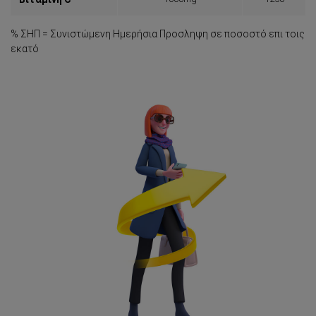
% ΣΗΠ = Συνιστώμενη Ημερήσια Προσληψη σε ποσοστό επι τοις
εκατό
Σύνδεση
Αρχική
Ανάγκες