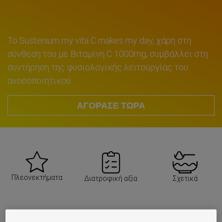
To Sustenium my vita C makes my day, χάρη στη
σύνθεση του με Βιταμίνη C 1000mg, συμβάλλει στη
συντήρηση της φυσιολογικής λειτουργίας του
ανοσοποιητικού
ΑΓΟΡΑΣΕ ΤΩΡΑ
Πλεονεκτήματα
Διατροφική αξία
Σχετικά
ΠΛΕΟΝΕΚΤΗΜΑΤΑ