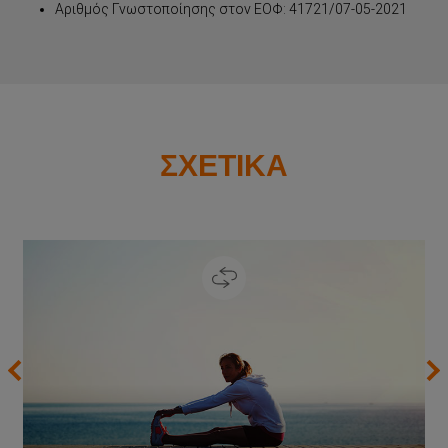
Αριθμός Γνωστοποίησης στον ΕΟΦ: 41721/07-05-2021
ΣΧΕΤΙΚΑ
ΚΑΘΗΜΕΡΙΝΗ ΣΥΝΤΗΡΗΣΗ
next
pre
Συνίσταται σε όσους θέλουν να συμβάλλουν, σε
καθημερινή βάση, στη συντήρηση των ευεργετικών
ιδιοτήτων της βιταμίνης C στον οργανισμό τους