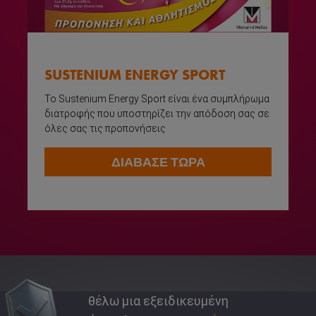
SUSTENIUM ENERGY SPORT
Το Sustenium Energy Sport είναι ένα συμπλήρωμα
διατροφής που υποστηρίζει την απόδοση σας σε
όλες σας τις προπονήσεις
ΔΙΑΒΑΣΕ ΤΩΡΑ
θέλω μια εξειδικευμένη