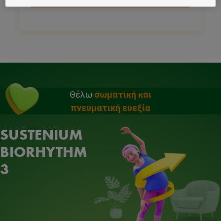
Θέλω
σωματική και
πνευματική ευεξία
SUSTENIUM
BIORHYTHM
3