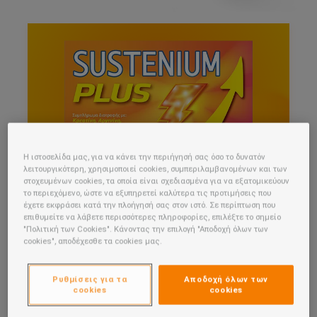
Η ιστοσελίδα μας, για να κάνει την περιήγησή σας όσο το δυνατόν
λειτουργικότερη, χρησιμοποιεί cookies, συμπεριλαμβανομένων και των
στοχευμένων cookies, τα οποία είναι σχεδιασμένα για να εξατομικεύουν
το περιεχόμενο, ώστε να εξυπηρετεί καλύτερα τις προτιμήσεις που
έχετε εκφράσει κατά την πλοήγησή σας στον ιστό. Σε περίπτωση που
επιθυμείτε να λάβετε περισσότερες πληροφορίες, επιλέξτε το σημείο
SUSTENIUM PLUS
"Πολιτική των Cookies". Κάνοντας την επιλογή "Αποδοχή όλων των
cookies", αποδέχεσθε τα cookies μας.
Όταν αισθάνεστε εξουθενωμένοι από τις
καθημερινές προκλήσεις, μπορείτε να
χρησιμοποιήσετε το Sustenium Plus: Συμ...
Ρυθμίσεις για τα
Αποδοχή όλων των
cookies
cookies
ΔΙΑΒΑΣΕ ΤΩΡΑ