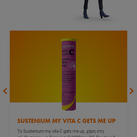
next
prev
SUSTENIUM MY VITA C GETS ME UP
To Sustenium my vita C gets me up, χάρη στη