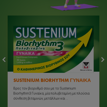
next
prev
Σύνδεση
SUSTENIUM BIORHYTHM ΓΥΝΑΙΚΑ
Βρες τον βιορυθμό σου με το Sustenium
Αρχική
Biorhythm3 Γυναίκα, μία πολυβιταμίνη με πλούσια
σύνθεση βιταμινών, μετάλλων και ...
Ανάγκες