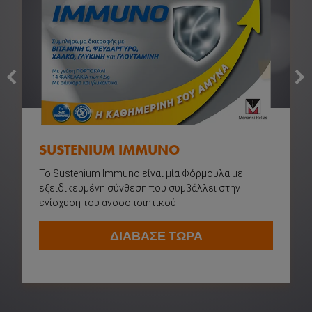
next
prev
SUSTENIUM IMMUNO
To Sustenium Immuno είναι μία Φόρμουλα με
εξειδικευμένη σύνθεση που συμβάλλει στην
ενίσχυση του ανοσοποιητικού
ΔΙΑΒΑΣΕ ΤΩΡΑ