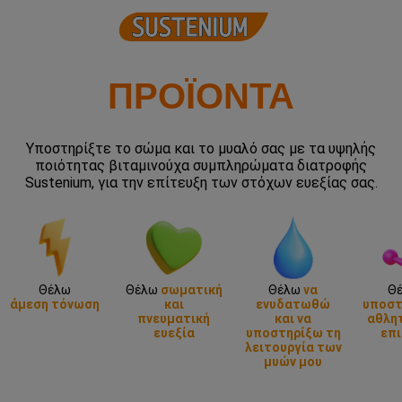
ΠΡΟΪΟΝΤΑ
Υποστηρίξτε το σώμα και το μυαλό σας με τα υψηλής
ποιότητας βιταμινούχα συμπληρώματα διατροφής
Sustenium, για την επίτευξη των στόχων ευεξίας σας.
Θέλω
Θέλω
σωματική
Θέλω
να
Θ
άμεση τόνωση
και
ενυδατωθώ
υποστ
πνευματική
και να
αθλητ
ευεξία
υποστηρίξω τη
επι
λειτουργία των
μυών μου