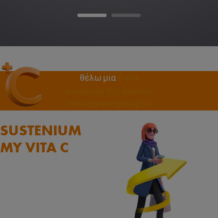
θέλω μια
C για
ενίσχυση της άμυνας
του οργανισμού μου
SUSTENIUM
MY VITA C