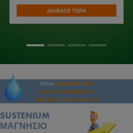
ΔΙΑΒΑΣΕ ΤΩΡΑ
Συμπληρώματα
Προϊόντα
Περιοδικό
Θέλω
να ενυδατωθώ
και να υποστηρίξω τη
ΒΡΕΙΤΕ ΤΟ ΚΑΤΑΛΛΗΛΟ ΠΡΟΪΟΝ ΓΙΑ ΕΣΑΣ
λειτουργία των μυών μου
SUSTENIUM
ΜΑΓΝΗΣΙΟ