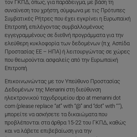
τον ΓΚΠΔ, όπως, για παράδειγμα, με βάση τη
συναίνεση του χρήστη, σύμφωνα με τις Πρότυπες
Συμβατικές Ρήτρες που έχει εγκρίνει η Ευρωπαϊκή
Επιτροπή, επιλέγοντας συμβαλλομένους
εγγεγραμμένους σε διεθνή προγράμματα για την
ελεύθερη κυκλοφορία των δεδομένων (π.χ. Ασπίδα
Προστασίας ΕΕ – ΗΠΑ) ή λειτουργώντας σε χώρες
που θεωρούνται ασφαλείς από την Ευρωπαϊκή
Επιτροπή.
Επικοινωνώντας με τον Υπεύθυνο Προστασίας
Δεδομένων της Menarini στη διεύθυνση
ηλεκτρονικού ταχυδρομείου dpo at menarini dot
com (please replace “at” with “@” and “dot” with “.”),
μπορείτε να ασκήσετε τα δικαιώματα που
προβλέπονται στα άρθρα 15-22 του ΓΚΠΔ, καθώς
και να λάβετε επιβεβαίωση για την