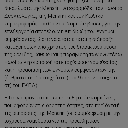
διαδίκτυο (Netiquette), να εφαρμόζει τα νόμιμα
δικαιώματα της Menarini, να εφαρμόζει τον Κώδικα
Δεοντολογίας της Menarini και τον Κώδικα
Συμπεριφοράς του Ομίλου. Νομικές βάσεις για την
επεξεργασία αποτελούν η επιδίωξη του έννομου
συμφέροντος, ώστε να αποτρέπεται η διάπραξη
καταχρήσεων από χρήστες του διαδικτύου μέσω
της Σελίδας, καθώς και η παραβίαση των ανωτέρω
Κωδίκων ή οποιασδήποτε ισχύουσας νομοθεσίας
και η προάσπιση των έννομων συμφερόντων της
(άρθρα 6 παρ. 1 στοιχείο στ) και 9 παρ. 2 στοιχείο
στ) του ΓΚΠΔ).
– Για να πραγματοποιεί προωθητικές καμπάνιες
που αφορούν στις δραστηριότητες, στα προϊόντα ή
τις υπηρεσίες της Menarini (σε συμμόρφωση με την
ισχύουσα νομοθεσία για τις προωθητικές