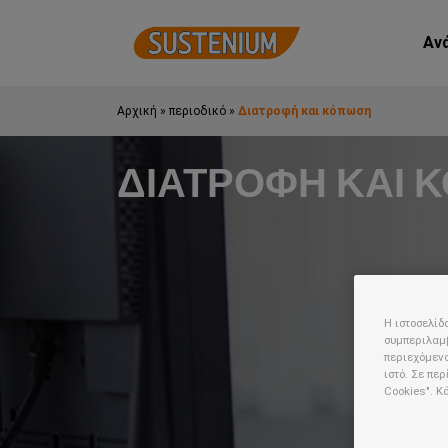
Αν
Αρχική
»
περιοδικό
»
Διατροφή και κόπωση
ΔΙΑΤΡΟΦΗ ΚΑΙ 
Η ιστοσελίδ
συμπεριλαμβ
περιεχόμενο
ιστό. Σε πε
Cookies". Κ