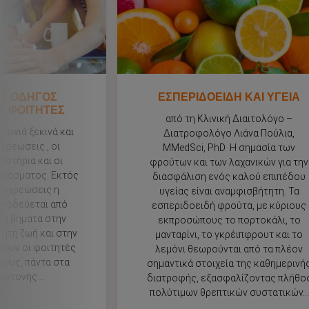
ΟΣ ΟΔΗΓΟΣ
ΕΣΠΕΡΙΔΟΕΙΔΗ ΚΑΙ ΥΓΕΙΑ
ΙΑ ΦΟΙΤΗΤΕΣ
από τη Κλινική Διαιτολόγο –
ρονιά ξεκινά και
Διατροφολόγο Λιάνα Πούλια,
οχρεώσεις , οι
MMedSci, PhD Η σημασία των
αστήρια και οι
φρούτων και των λαχανικών για την
αβάσματος. Εκτός
διασφάλιση ενός καλού επιπέδου
ποχρεώσεις η
υγείας είναι αναμφισβήτητη. Τα
υνοδεύεται από
εσπεριδοειδή φρούτα, με κύριους
τα βήματα στην
εκπροσώπους το πορτοκάλι, το
τητη ζωή και στην
μανταρίνι, το γκρέιπφρουτ και το
γουν οι φοιτητές
λεμόνι θεωρούνται από τα πλέον
τους, πάντα στα
σημαντικά στοιχεία της καθημερινή
έντονης...
διατροφής, εξασφαλίζοντας πλήθο
πολύτιμων θρεπτικών συστατικών...