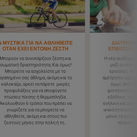
6 ΜΥΣΤΙΚΑ ΓΙΑ ΝΑ ΑΘΛΗΘΕΙΤΕ
ΔΙΑΤΡΟΦΙ
ΟΤΑΝ ΕΧΕΙ ΕΝΤΟΝΗ ΖΕΣΤΗ
ΕΠΙΒΙΩΣΗΣ 
Μπορούν να συνυπάρξουν ζέστη και
Η νέα ακαδημαϊκ
σωματική δραστηριότητα; Και όμως!
μαζί οι νέες 
Μπορείτε να ασχολείστε με το
εργασίες, τα 
αγαπημένο σας άθλημα, ακόμη και το
αμέτρητες ώρες 
καλοκαίρι, αρκεί να πάρετε μικρές
όμως από τι
προφυλάξεις για να αποφύγετε
φοιτητική ζωή
πτώσεις πίεσης ή θερμοπληξία.
εξόδους, τα π
Ακολουθούν 6 τρόποι που πρέπει να
ενήλικη και ανεξ
γνωρίζετε για να μπορείτε να
ικανότητα να επ
αθληθείτε, ακόμη και στους πιο
μόνοι τα γεύμα
ζεστούς μήνες στην πόλη ή τη...
πλαίσια τ