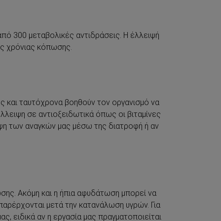
από 300 μεταβολικές αντιδράσεις. Η έλλειψή
ης χρόνιας κόπωσης.
ες και ταυτόχρονα βοηθούν τον οργανισμό να
λλειψη σε αντιοξειδωτικά όπως οι βιταμίνες
ψη των αναγκών μας μέσω της διατροφή ή αν
σης. Ακόμη και η ήπια αφυδάτωση μπορεί να
αρέρχονται μετά την κατανάλωση υγρών. Για
, ειδικά αν η εργασία μας πραγματοποιείται