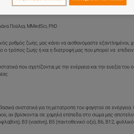
ιάνα Πούλια, MMedSci, PhD
ρινός ρυθμός ζωής, μας κάνει να αισθανόμαστε εξαντλημένοι,
νο ο τρόπος ζωής ή και η διατροφή μας που μπορεί να επιδει
στατικά που σχετίζονται με την ενέργεια και την ευεξία του 
ίας.
ασικά συστατικά για τη μετατροπή του φαγητού σε ενέργεια. 
ύ, αν βρίσκονται σε χαμηλά επίπεδα στο σώμα μας αποτελούν
λαβίνη), Β3 (νιασίνη), Β5 (παντοθενικό οξύ), Β6, Β12, φυλλικό 