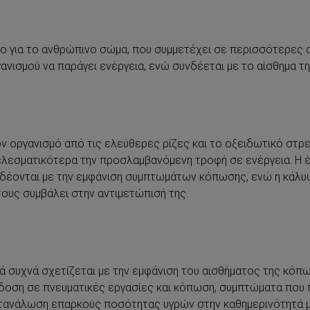
είο για το ανθρώπινο σώμα, που συμμετέχει σε περισσότερες 
γανισμού να παράγει ενέργεια, ενώ συνδέεται με το αίσθημα τ
ν οργανισμό από τις ελεύθερες ρίζες και το οξειδωτικό στρ
ελεσματικότερα την προσλαμβανόμενη τροφή σε ενέργεια. Η έ
υνδέονται με την εμφάνιση συμπτωμάτων κόπωσης, ενώ η κάλυ
ους συμβάλει στην αντιμετώπισή της.
 συχνά σχετίζεται με την εμφάνιση του αισθήματος της κόπω
οση σε πνευματικές εργασίες και κόπωση, συμπτώματα που π
τανάλωση επαρκούς ποσότητας υγρών στην καθημερινότητά μας